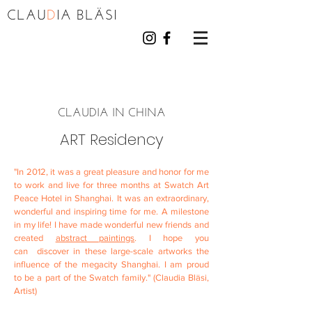
CLAU
D
I
A BL
Ä
S
I
CLAUDIA IN CHINA
ART Residency
"In 2012, it was a great pleasure and honor for me
to work and live for three months at Swatch Art
Peace Hotel in Shanghai. It was an extraordinary,
wonderful and inspiring time for me. A milestone
in my life! I have made wonderful new friends and
created
abstract paintings
. I hope you
can discover in these large-scale artworks the
influence of the megacity Shanghai. I am proud
to be a part of the Swatch family." (Claudia Bläsi,
Artist)