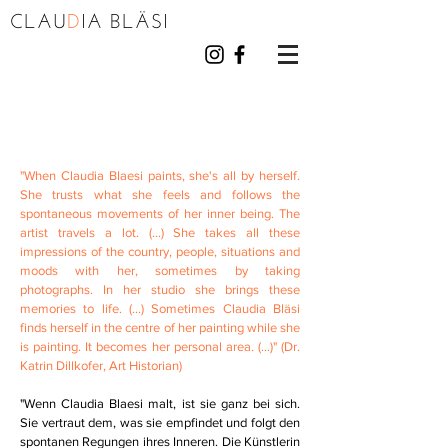
CLAU
D
I
A BL
Ä
S
I
"When Claudia Blaesi paints, she's all by herself.
She trusts what she feels and follows the
spontaneous movements of her inner being. The
artist travels a lot. (...) She takes all these
impressions of the country, people, situations and
moods with her, sometimes by taking
photographs. In her studio she brings these
memories to life. (...) Sometimes Claudia Bläsi
finds herself in the centre of her painting while she
is painting. It becomes her personal area. (...)" (Dr.
Katrin Dillkofer, Art Historian)
"Wenn Claudia Blaesi malt, ist sie ganz bei sich.
Sie vertraut dem, was sie empfindet und folgt den
spontanen Regungen ihres Inneren. Die Künstlerin