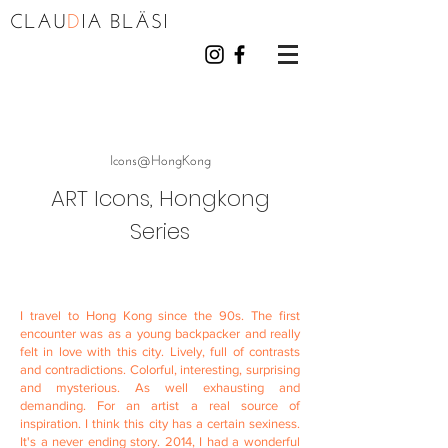
CLAU
D
I
A BL
Ä
S
I
Icons
@
HongKong
ART Icons, Hongkong
Series
I travel to Hong Kong since the 90s. The first
encounter was as a young backpacker and really
felt in love with this city. Lively, full of contrasts
and contradictions. Colorful, interesting, surprising
and mysterious. As well exhausting and
demanding. For an artist a real source of
inspiration. I think this city has a certain sexiness.
It's a never ending story. 2014, I had a wonderful