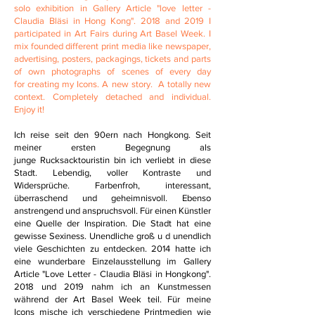
solo exhibition in Gallery Article "love letter -
Claudia Bläsi in Hong Kong". 2018 and 2019 I
participated in Art Fairs during Art Basel Week. I
mix founded different print media like newspaper,
advertising, posters, packagings, tickets and parts
of own photographs of scenes of every day
for creating my Icons. A new story. A totally new
context. Completely detached and individual.
Enjoy it!
Ich reise seit den 90ern nach Hongkong. Seit
meiner ersten Begegnung als
junge Rucksacktouristin bin ich verliebt in diese
Stadt. Lebendig, voller Kontraste und
Widersprüche. Farbenfroh, interessant,
überraschend und geheimnisvoll. Ebenso
anstrengend und anspruchsvoll. Für einen Künstler
eine Quelle der Inspiration. Die Stadt hat eine
gewisse Sexiness. Unendliche groß u d unendlich
viele Geschichten zu entdecken. 2014 hatte ich
eine wunderbare Einzelausstellung im Gallery
Article "Love Letter - Claudia Bläsi in Hongkong".
2018 und 2019 nahm ich an Kunstmessen
während der Art Basel Week teil. Für meine
Icons mische ich verschiedene Printmedien wie